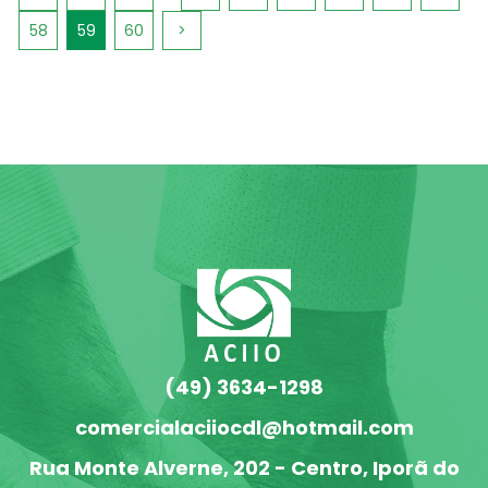
58
59
60
>
(49) 3634-1298
comercialaciiocdl@hotmail.com
Rua Monte Alverne, 202 - Centro, Iporã do